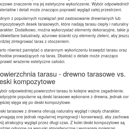
uczowe znaczenie ma jej estetyczne wykończenie. Wybór odpowiednic
teriałów i detali może znacząco poprawić wygląd całej przestrzeni.
dnym z popularnych rozwiązań jest zastosowanie drewnianych lub
mpozytowych desek tarasowych, które nadają tarasu ciepły i naturalny
arakter. Dodatkowo, można wykorzystać elementy dekoracyjne, takie j
dświetlane balustrady, ażurowe ścianki czy elementy zieleni, aby jeszc
rdziej zintegrować taras z otoczeniem.
rto również pamiętać o starannym wykończeniu krawędzi tarasu oraz
hodów prowadzących na taras. Dbałość o detale może znacząco
prawić wrażenie estetyczne całości.
owierzchnia tarasu - drewno tarasowe vs.
eski kompozytowe
bór odpowiedniej powierzchni tarasu to kolejne ważne zagadnienie.
adycyjnie popularne są deski tarasowe wykonane z drewna, jednak co
ęściej sięga się po deski kompozytowe.
ski tarasowe z drewna oferują naturalny wygląd i ciepły charakter.
magają one jednak regularnej impregnacji i konserwacji, aby zachowa
ój atrakcyjny wygląd przez długi czas. Z kolei deski kompozytowe są
rdziej odporne na warunki atmosferyczne i wymagają mniejszej