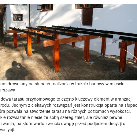
opartej na słupach.
Czy warto inwestować w tarasy budowane
na słupach?
ras drewniany na słupach realizacja w trakcie budowy w mieście
arszawa
dowa tarasu przydomowego to często kluczowy element w aranżacji
rodu. Jednym z ciekawych rozwiązań jest konstrukcja oparta na słupac
óra pozwala na stworzenie tarasu na różnych poziomach wysokości.
kie rozwiązanie niesie ze sobą szereg zalet, ale również pewne
zwania, na które warto zwrócić uwagę przed podjęciem decyzji o
westycji.