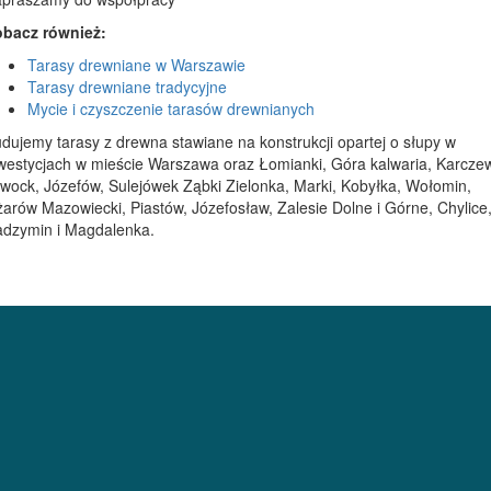
bacz również:
Tarasy drewniane w Warszawie
Tarasy drewniane tradycyjne
Mycie i czyszczenie tarasów drewnianych
dujemy tarasy z drewna stawiane na konstrukcji opartej o słupy w
westycjach w mieście Warszawa oraz Łomianki, Góra kalwaria, Karczew
wock, Józefów, Sulejówek Ząbki Zielonka, Marki, Kobyłka, Wołomin,
arów Mazowiecki, Piastów, Józefosław, Zalesie Dolne i Górne, Chylice
dzymin i Magdalenka.