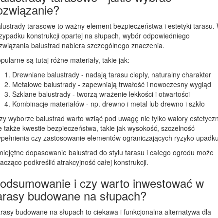
ozwiązanie?
lustrady tarasowe to ważny element bezpieczeństwa i estetyki tarasu.
zypadku konstrukcji opartej na słupach, wybór odpowiedniego
związania balustrad nabiera szczególnego znaczenia.
pularne są tutaj różne materiały, takie jak:
Drewniane balustrady - nadają tarasu ciepły, naturalny charakter
Metalowe balustrady - zapewniają trwałość i nowoczesny wygląd
Szklane balustrady - tworzą wrażenie lekkości i otwartości
Kombinacje materiałów - np. drewno i metal lub drewno i szkło
zy wyborze balustrad warto wziąć pod uwagę nie tylko walory estetycz
e także kwestie bezpieczeństwa, takie jak wysokość, szczelność
pełnienia czy zastosowanie elementów ograniczających ryzyko upadku
iejętne dopasowanie balustrad do stylu tarasu i całego ogrodu może
acząco podkreślić atrakcyjność całej konstrukcji.
odsumowanie i czy warto inwestować w
arasy budowane na słupach?
rasy budowane na słupach to ciekawa i funkcjonalna alternatywa dla