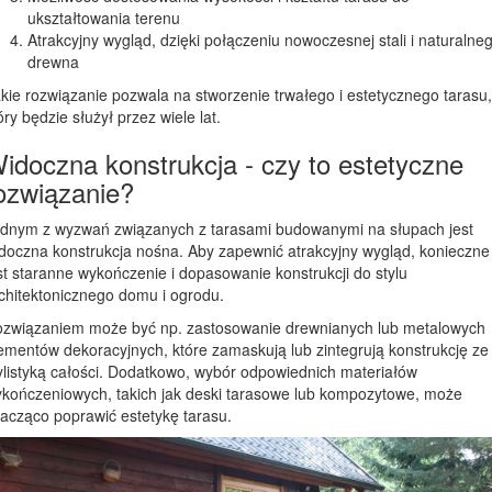
ukształtowania terenu
Atrakcyjny wygląd, dzięki połączeniu nowoczesnej stali i naturalne
drewna
kie rozwiązanie pozwala na stworzenie trwałego i estetycznego tarasu,
óry będzie służył przez wiele lat.
idoczna konstrukcja - czy to estetyczne
ozwiązanie?
dnym z wyzwań związanych z tarasami budowanymi na słupach jest
doczna konstrukcja nośna. Aby zapewnić atrakcyjny wygląd, konieczne
st staranne wykończenie i dopasowanie konstrukcji do stylu
chitektonicznego domu i ogrodu.
związaniem może być np. zastosowanie drewnianych lub metalowych
ementów dekoracyjnych, które zamaskują lub zintegrują konstrukcję ze
ylistyką całości. Dodatkowo, wybór odpowiednich materiałów
kończeniowych, takich jak deski tarasowe lub kompozytowe, może
acząco poprawić estetykę tarasu.