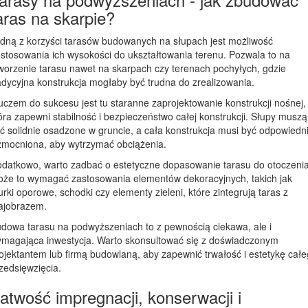
aras na skarpie?
dną z korzyści tarasów budowanych na słupach jest możliwość
stosowania ich wysokości do ukształtowania terenu. Pozwala to na
worzenie tarasu nawet na skarpach czy terenach pochyłych, gdzie
adycyjna konstrukcja mogłaby być trudna do zrealizowania.
uczem do sukcesu jest tu staranne zaprojektowanie konstrukcji nośnej,
óra zapewni stabilność i bezpieczeństwo całej konstrukcji. Słupy muszą
ć solidnie osadzone w gruncie, a cała konstrukcja musi być odpowiedn
mocniona, aby wytrzymać obciążenia.
datkowo, warto zadbać o estetyczne dopasowanie tarasu do otoczenia
że to wymagać zastosowania elementów dekoracyjnych, takich jak
rki oporowe, schodki czy elementy zieleni, które zintegrują taras z
ajobrazem.
dowa tarasu na podwyższeniach to z pewnością ciekawa, ale i
magająca inwestycja. Warto skonsultować się z doświadczonym
ojektantem lub firmą budowlaną, aby zapewnić trwałość i estetykę cał
zedsięwzięcia.
atwość impregnacji, konserwacji i