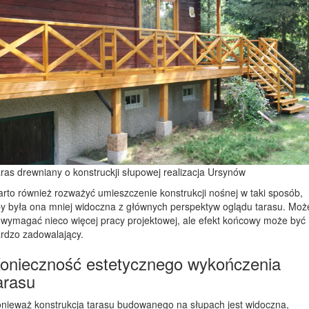
ras drewniany o konstruckji słupowej realizacja Ursynów
rto również rozważyć umieszczenie konstrukcji nośnej w taki sposób,
y była ona mniej widoczna z głównych perspektyw oglądu tarasu. Moż
 wymagać nieco więcej pracy projektowej, ale efekt końcowy może być
rdzo zadowalający.
onieczność estetycznego wykończenia
arasu
nieważ konstrukcja tarasu budowanego na słupach jest widoczna,