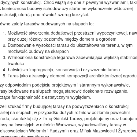
adycyjnych konstrukcji. Choć wiążą się one z pewnymi wyzwaniami, tak
k konieczność budowy schodów czy staranne wykończenie widocznej
nstrukcji, oferują one również szereg korzyści.
ówne zalety tarasów budowanych na słupach to:
Możliwość stworzenia dodatkowej przestrzeni wypoczynkowej, naw
przy dużej różnicy poziomów między domem a ogrodem
Dostosowanie wysokości tarasu do ukształtowania terenu, w tym
możliwość budowy na skarpach
Wzmocniona konstrukcja legarowa zapewniająca większą stabilnoś
trwałość
Łatwiejsza impregnacja, konserwacja i czyszczenie tarasu
Taras jako atrakcyjny element kompozycji architektonicznej ogrodu
zy odpowiednim podejściu projektowym i starannym wykonawstwie,
rasy budowane na słupach mogą stanowić doskonałe rozwiązanie,
czące funkcjonalność z estetycznym wyglądem.
żeli szukać firmy budującej tarasy na podwyższeniach o konstrukcji
artej na słupach, w przypadku dużych różnić w poziomie powiechni
rodu, skontaktuj się z firmą Gónicki Tarasy, projektujemy oraz buduje
rasy na inwestyjch w mieście Warszawa, wybudowaliśmy tarasy w
ejscowościach Wołomin i Radzymin oraz Mińsk Mazowiecki i Żyrardów.
praszamy do współpracy