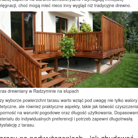
elęgnacji, choć mogą mieć nieco inny wygląd niż tradycyjne drewno.
ras drewniany w Radzyminie na słupach
zy wyborze powierzchni tarasu warto wziąć pod uwagę nie tylko walory
tetyczne, ale również praktyczne aspekty, takie jak łatwość czyszczenia
porność na warunki pogodowe oraz długość użytkowania. Dopasowan
teriału do indywidualnych preferencji i potrzeb zapewni długotrwałą
tysfakcję z tarasu.
arasy na podwyższeniach - jak zbudować