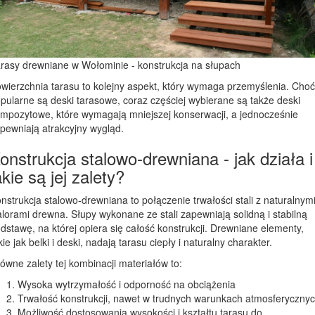
rasy drewniane w Wołominie - konstrukcja na słupach
wierzchnia tarasu to kolejny aspekt, który wymaga przemyślenia. Choć
pularne są deski tarasowe, coraz częściej wybierane są także deski
mpozytowe, które wymagają mniejszej konserwacji, a jednocześnie
pewniają atrakcyjny wygląd.
onstrukcja stalowo-drewniana - jak działa i
akie są jej zalety?
nstrukcja stalowo-drewniana to połączenie trwałości stali z naturalnym
lorami drewna. Słupy wykonane ze stali zapewniają solidną i stabilną
dstawę, na której opiera się całość konstrukcji. Drewniane elementy,
kie jak belki i deski, nadają tarasu ciepły i naturalny charakter.
ówne zalety tej kombinacji materiałów to:
Wysoka wytrzymałość i odporność na obciążenia
Trwałość konstrukcji, nawet w trudnych warunkach atmosferyczny
Możliwość dostosowania wysokości i kształtu tarasu do