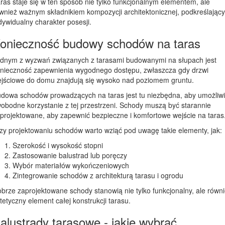
ras staje się w ten sposób nie tylko funkcjonalnym elementem, ale
wnież ważnym składnikiem kompozycji architektonicznej, podkreślając
dywidualny charakter posesji.
onieczność budowy schodów na taras
dnym z wyzwań związanych z tarasami budowanymi na słupach jest
nieczność zapewnienia wygodnego dostępu, zwłaszcza gdy drzwi
jściowe do domu znajdują się wysoko nad poziomem gruntu.
dowa schodów prowadzących na taras jest tu niezbędna, aby umożliw
obodne korzystanie z tej przestrzeni. Schody muszą być starannie
projektowane, aby zapewnić bezpieczne i komfortowe wejście na taras
zy projektowaniu schodów warto wziąć pod uwagę takie elementy, jak:
Szerokość i wysokość stopni
Zastosowanie balustrad lub poręczy
Wybór materiałów wykończeniowych
Zintegrowanie schodów z architekturą tarasu i ogrodu
brze zaprojektowane schody stanowią nie tylko funkcjonalny, ale równ
tetyczny element całej konstrukcji tarasu.
alustrady tarasowe - jakie wybrać