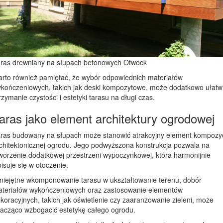
ras drewniany na słupach betonowych Otwock
rto również pamiętać, że wybór odpowiednich materiałów
kończeniowych, takich jak deski kompozytowe, może dodatkowo ułatw
rzymanie czystości i estetyki tarasu na długi czas.
aras jako element architektury ogrodowej
ras budowany na słupach może stanowić atrakcyjny element kompozyc
chitektonicznej ogrodu. Jego podwyższona konstrukcja pozwala na
worzenie dodatkowej przestrzeni wypoczynkowej, która harmonijnie
isuje się w otoczenie.
iejętne wkomponowanie tarasu w ukształtowanie terenu, dobór
teriałów wykończeniowych oraz zastosowanie elementów
koracyjnych, takich jak oświetlenie czy zaaranżowanie zieleni, może
acząco wzbogacić estetykę całego ogrodu.