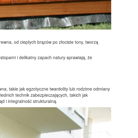
rewna, od ciepłych brązów po złociste tony, tworzą
topami i delikatny zapach natury sprawiają, że
na, takie jak egzotyczne twardolity lub rodzime odmiany
iednich technik zabezpieczających, takich jak
 i integralność strukturalną.