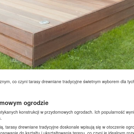
znym, co czyni tarasy drewniane tradycyjne świetnym wyborem dla tych
domowym ogrodzie
otykanych konstrukcji w przydomowych ogrodach. Ich popularność wynik
.
ą, tarasy drewniane tradycyjne doskonale wpisują się w otoczenie ogro
osowanie do kształtu i ukształtowania terenu, co czyni je idealnym ro