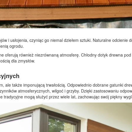
ów i usłojenia, czyniąc go niemal dziełem sztuki. Naturalne odcienie d
lenią ogrodu.
ne oferują również niezrównaną atmosferę. Chłodny dotyk drewna pod s
nością dla zmysłów.
cyjnych
em, ale także imponującą trwałością. Odpowiednio dobrane gatunki drew
czynników atmosferycznych, wilgoć i grzyby. Dzięki zastosowaniu odpow
 tradycyjne mogą służyć przez wiele lat, zachowując swój piękny wygląd