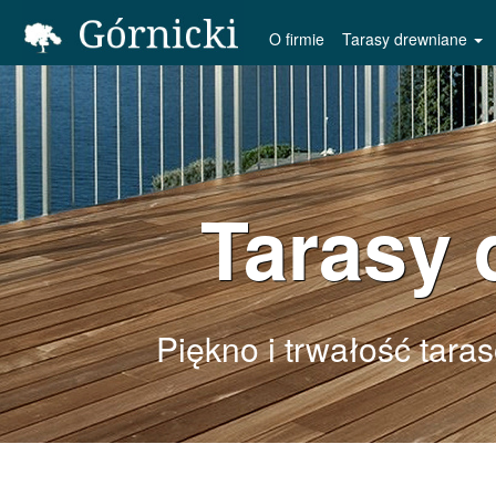
O firmie
Tarasy drewniane
Tarasy 
Piękno i trwałość tara