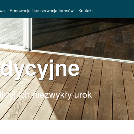
owa
Renowacja i konserwacja tarasów
Kontakt
adycyjne
kryj ich niezwykły urok