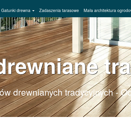
Gatunki drewna
Zadaszenia tarasowe
Mała architektura ogrod
drewniane tr
sów drewnianych tradycyjnych - Od