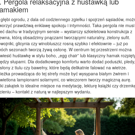
. Pergola relaksacyjna z huśtawką lub
amakiem
głębi ogrodu, z dala od codziennego zgiełku i spojrzeń sąsiadów, moż
worzyć prawdziwą enklawę spokoju i intymności. Taka pergola nie musi
eć dachu w tradycyjnym sensie – wystarczy szkieletowa konstrukcja z
ewna, którą obsadzimy pnączami tworzącymi naturalny, zielony sufit.
wojniki, glicynia czy winobluszcz rosną szybko i efektownie – już po
óch sezonach tworzą żywą osłonę. W centrum tej przestrzeni można
wiesić huśtawkę w stylu boho, „egg chair” lub klasyczny hamak rozpięt
ędzy słupami. Dla dodatkowego komfortu warto dodać poduszki, pledy
słony z tiulu czy bawełny, które będą delikatnie falować na wietrze.
ieżka prowadząca do tej strefy może być wysypana białym żwirem i
wietlona lampionami solarnymi, co wieczorem tworzy magiczną aurę.
ki zakątek to idealne miejsce na medytację, lekturę książki czy drzemk
cieniu – kontakt z naturą w najlepszym wydaniu.