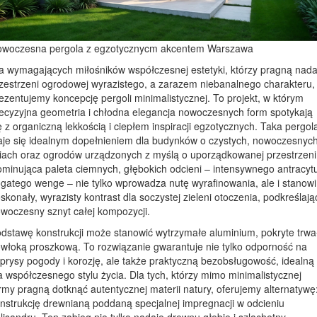
woczesna pergola z egzotycznycm akcentem Warszawa
a wymagających miłośników współczesnej estetyki, którzy pragną nad
zestrzeni ogrodowej wyrazistego, a zarazem niebanalnego charakteru,
ezentujemy koncepcję pergoli minimalistycznej. To projekt, w którym
ecyzyjna geometria i chłodna elegancja nowoczesnych form spotykają
ę z organiczną lekkością i ciepłem inspiracji egzotycznych. Taka pergol
aje się idealnym dopełnieniem dla budynków o czystych, nowoczesnyc
niach oraz ogrodów urządzonych z myślą o uporządkowanej przestrzeni
minująca paleta ciemnych, głębokich odcieni – intensywnego antracytu
gatego wenge – nie tylko wprowadza nutę wyrafinowania, ale i stanowi
skonały, wyrazisty kontrast dla soczystej zieleni otoczenia, podkreślają
woczesny sznyt całej kompozycji.
dstawę konstrukcji może stanowić wytrzymałe aluminium, pokryte trwa
włoką proszkową. To rozwiązanie gwarantuje nie tylko odporność na
prysy pogody i korozję, ale także praktyczną bezobsługowość, idealną
a współczesnego stylu życia. Dla tych, którzy mimo minimalistycznej
rmy pragną dotknąć autentycznej materii natury, oferujemy alternatywę
nstrukcję drewnianą poddaną specjalnej impregnacji w odcieniu
lisandru. Ten zabieg nie tylko nadaje drewnu głębię i szlachetny,