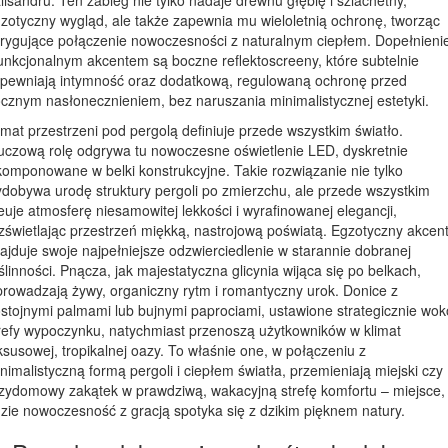
zotyczny wygląd, ale także zapewnia mu wieloletnią ochronę, tworząc
trygujące połączenie nowoczesności z naturalnym ciepłem. Dopełnien
funkcjonalnym akcentem są boczne reflektoscreeny, które subtelnie
pewniają intymność oraz dodatkową, regulowaną ochronę przed
cznym nasłonecznieniem, bez naruszania minimalistycznej estetyki.
imat przestrzeni pod pergolą definiuje przede wszystkim światło.
uczową rolę odgrywa tu nowoczesne oświetlenie LED, dyskretnie
omponowane w belki konstrukcyjne. Takie rozwiązanie nie tylko
dobywa urodę struktury pergoli po zmierzchu, ale przede wszystkim
euje atmosferę niesamowitej lekkości i wyrafinowanej elegancji,
zświetlając przestrzeń miękką, nastrojową poświatą. Egzotyczny akcen
ajduje swoje najpełniejsze odzwierciedlenie w starannie dobranej
ślinności. Pnącza, jak majestatyczna glicynia wijąca się po belkach,
rowadzają żywy, organiczny rytm i romantyczny urok. Donice z
stojnymi palmami lub bujnymi paprociami, ustawione strategicznie wok
refy wypoczynku, natychmiast przenoszą użytkowników w klimat
ksusowej, tropikalnej oazy. To właśnie one, w połączeniu z
nimalistyczną formą pergoli i ciepłem światła, przemieniają miejski czy
zydomowy zakątek w prawdziwą, wakacyjną strefę komfortu – miejsce,
zie nowoczesność z gracją spotyka się z dzikim pięknem natury.