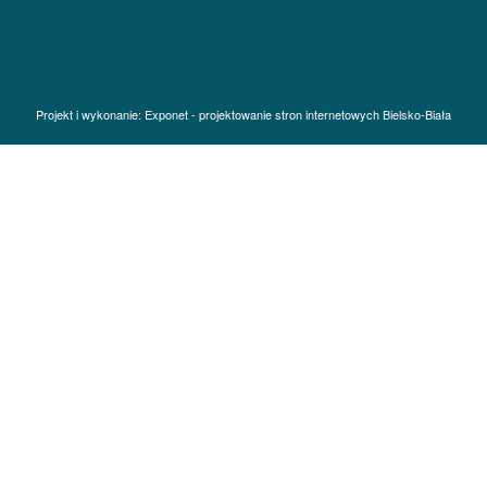
Projekt i wykonanie:
Exponet - projektowanie stron internetowych Bielsko-Biała
Ta strona korzysta z plików cookie, aby zapewnić lepszą wygodę