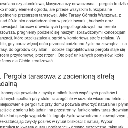
ewniana czy aluminiowa, klasyczna czy nowoczesna – pergola to dziś 
lko modny element ogrodu, ale przede wszystkim funkcjonalne
pełnienie przestrzeni tarasowej. Jako Tarasy Górnicki Warszawa, z
nad 20-letnim doświadczeniem w projektowaniu, budowie oraz
nowacjach tarasów drewnianych i pergoli ogrodowych na terenie
zowsza, pragniemy podzielić się naszymi sprawdzonymi koncepcjami
anżacji, które przekształcają ogród w komfortową strefę relaksu. W
bie, gdy coraz więcej osób przenosi codzienne życie na zewnątrz – na
rasy, do ogrodów czy altan – dobrze zaprojektowana pergola staje się
rcem przydomowej przestrzeni. Oto pięć unikalnych pomysłów, które
żemy dla Ciebie zrealizować.
. Pergola tarasowa z zacienioną strefą
adalną
 koncepcja powstała z myślą o miłośnikach wspólnych posiłków i
dzinnych spotkań przy stole, szczególnie w sezonie wiosenno-letnim.
iejscowienie pergoli tuż przy domu pozwala stworzyć naturalne i płyn
zejście z salonu lub jadalni na przestronny, funkcjonalny taras drewnian
ki układ sprzyja wygodzie i integruje życie wewnętrzne z zewnętrznym,
zekształcając zwykły posiłek w rytuał bliskości z naturą. Wybór
nstrukcji to kwestia gustu i preferencji - drewno egzotyczne, takie jak