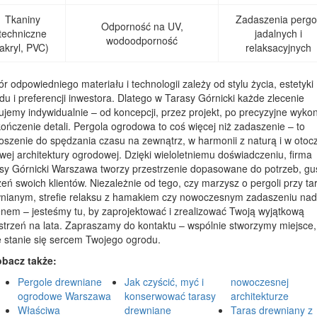
Tkaniny
Zadaszenia pergol
Odporność na UV,
techniczne
jadalnych i
wodoodporność
(akryl, PVC)
relaksacyjnych
r odpowiedniego materiału i technologii zależy od stylu życia, estetyki
du i preferencji inwestora. Dlatego w Tarasy Górnicki każde zlecenie
tujemy indywidualnie – od koncepcji, przez projekt, po precyzyjne wyko
kończenie detali. Pergola ogrodowa to coś więcej niż zadaszenie – to
oszenie do spędzania czasu na zewnątrz, w harmonii z naturą i w otoc
owej architektury ogrodowej. Dzięki wieloletniemu doświadczeniu, firma
sy Górnicki Warszawa tworzy przestrzenie dopasowane do potrzeb, gus
eń swoich klientów. Niezależnie od tego, czy marzysz o pergoli przy ta
nianym, strefie relaksu z hamakiem czy nowoczesnym zadaszeniu nad
nem – jesteśmy tu, by zaprojektować i zrealizować Twoją wyjątkową
strzeń na lata. Zapraszamy do kontaktu – wspólnie stworzymy miejsce,
e stanie się sercem Twojego ogrodu.
bacz także:
Pergole drewniane
Jak czyścić, myć i
nowoczesnej
ogrodowe Warszawa
konserwować tarasy
architekturze
Właściwa
drewniane
Taras drewniany z