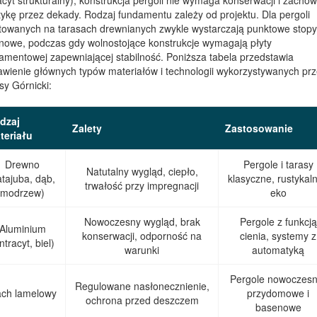
acyt strukturalny), konstrukcja pergoli nie wymaga konserwacji i zachow
tykę przez dekady. Rodzaj fundamentu zależy od projektu. Dla pergoli
owanych na tarasach drewnianych zwykle wystarczają punktowe stopy
nowe, podczas gdy wolnostojące konstrukcje wymagają płyty
amentowej zapewniającej stabilność. Poniższa tabela przedstawia
awienie głównych typów materiałów i technologii wykorzystywanych pr
sy Górnicki:
dzaj
Zalety
Zastosowanie
teriału
Drewno
Pergole i tarasy
Natutalny wygląd, ciepło,
atajuba, dąb,
klasyczne, rustykaln
trwałość przy impregnacji
modrzew)
eko
Nowoczesny wygląd, brak
Pergole z funkcją
Aluminium
konserwacji, odporność na
cienia, systemy z
ntracyt, biel)
warunki
automatyką
Pergole nowoczesn
Regulowane nasłonecznienie,
ch lamelowy
przydomowe i
ochrona przed deszczem
basenowe