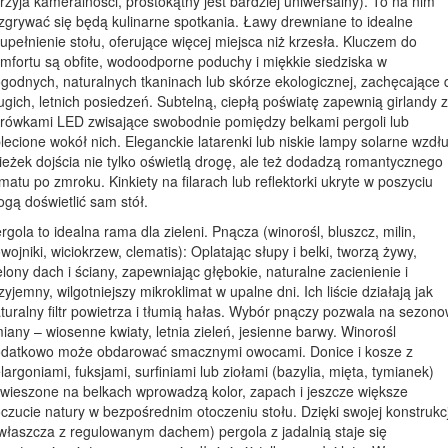
rzyja kameralności, prostokątny jest bardziej uniwersalny). To na nim
zgrywać się będą kulinarne spotkania. Ławy drewniane to idealne
upełnienie stołu, oferujące więcej miejsca niż krzesła. Kluczem do
mfortu są obfite, wodoodporne poduchy i miękkie siedziska w
godnych, naturalnych tkaninach lub skórze ekologicznej, zachęcające 
ugich, letnich posiedzeń. Subtelną, ciepłą poświatę zapewnią girlandy z
rówkami LED zwisające swobodnie pomiędzy belkami pergoli lub
lecione wokół nich. Eleganckie latarenki lub niskie lampy solarne wzdł
ieżek dojścia nie tylko oświetlą drogę, ale też dodadzą romantycznego
imatu po zmroku. Kinkiety na filarach lub reflektorki ukryte w poszyciu
gą doświetlić sam stół.
rgola to idealna rama dla zieleni. Pnącza (winorośl, bluszcz, milin,
wojniki, wiciokrzew, clematis): Oplatając słupy i belki, tworzą żywy,
elony dach i ściany, zapewniając głębokie, naturalne zacienienie i
zyjemny, wilgotniejszy mikroklimat w upalne dni. Ich liście działają jak
turalny filtr powietrza i tłumią hałas. Wybór pnączy pozwala na sezon
iany – wiosenne kwiaty, letnia zieleń, jesienne barwy. Winorośl
datkowo może obdarować smacznymi owocami. Donice i kosze z
largoniami, fuksjami, surfiniami lub ziołami (bazylia, mięta, tymianek)
wieszone na belkach wprowadzą kolor, zapach i jeszcze większe
czucie natury w bezpośrednim otoczeniu stołu. Dzięki swojej konstrukcj
właszcza z regulowanym dachem) pergola z jadalnią staje się