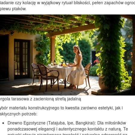
iadanie czy kolację w wyjątkowy rytuał bliskości, pełen zapachów ogro
śpiewu ptaków.
rgola tarasowa z zacienioną strefą jadalną
bór materiału konstrukcyjnego to kwestia zarówno estetyki, jak i
aktycznych potrzeb:
Drewno Egzotyczne (Tatajuba, Ipe, Bangkirai): Dla miłośników
ponadczasowej elegancji i autentycznego kontaktu z naturą. Te
gatunki oferują niezrównaną trwałość i naturalną odporność na