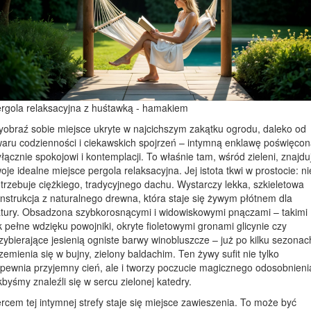
rgola relaksacyjna z huśtawką - hamakiem
obraź sobie miejsce ukryte w najcichszym zakątku ogrodu, daleko od
aru codzienności i ciekawskich spojrzeń – intymną enklawę poświęco
łącznie spokojowi i kontemplacji. To właśnie tam, wśród zieleni, znajdu
oje idealne miejsce pergola relaksacyjna. Jej istota tkwi w prostocie: ni
trzebuje ciężkiego, tradycyjnego dachu. Wystarczy lekka, szkieletowa
nstrukcja z naturalnego drewna, która staje się żywym płótnem dla
tury. Obsadzona szybkorosnącymi i widowiskowymi pnączami – takimi
k pełne wdzięku powojniki, okryte fioletowymi gronami glicynie czy
zybierające jesienią ogniste barwy winobluszcze – już po kilku sezonac
zemienia się w bujny, zielony baldachim. Ten żywy sufit nie tylko
pewnia przyjemny cień, ale i tworzy poczucie magicznego odosobnieni
kbyśmy znaleźli się w sercu zielonej katedry.
rcem tej intymnej strefy staje się miejsce zawieszenia. To może być