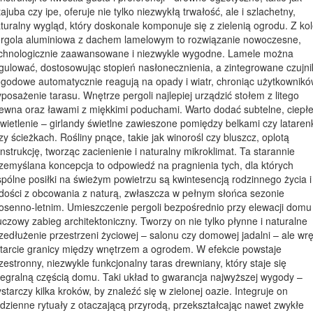
tajuba czy ipe, oferuje nie tylko niezwykłą trwałość, ale i szlachetny,
turalny wygląd, który doskonale komponuje się z zielenią ogrodu. Z kol
rgola aluminiowa z dachem lamelowym to rozwiązanie nowoczesne,
chnologicznie zaawansowane i niezwykle wygodne. Lamele można
gulować, dostosowując stopień nasłonecznienia, a zintegrowane czujni
godowe automatycznie reagują na opady i wiatr, chroniąc użytkownikó
posażenie tarasu. Wnętrze pergoli najlepiej urządzić stołem z litego
ewna oraz ławami z miękkimi poduchami. Warto dodać subtelne, ciepł
wietlenie – girlandy świetlne zawieszone pomiędzy belkami czy lataren
zy ścieżkach. Rośliny pnące, takie jak winorośl czy bluszcz, oplotą
nstrukcję, tworząc zacienienie i naturalny mikroklimat. Ta starannie
zemyślana koncepcja to odpowiedź na pragnienia tych, dla których
pólne posiłki na świeżym powietrzu są kwintesencją rodzinnego życia i
dości z obcowania z naturą, zwłaszcza w pełnym słońca sezonie
osenno-letnim. Umieszczenie pergoli bezpośrednio przy elewacji domu
uczowy zabieg architektoniczny. Tworzy on nie tylko płynne i naturalne
zedłużenie przestrzeni życiowej – salonu czy domowej jadalni – ale wr
tarcie granicy między wnętrzem a ogrodem. W efekcie powstaje
zestronny, niezwykle funkcjonalny taras drewniany, który staje się
tegralną częścią domu. Taki układ to gwarancja najwyższej wygody –
starczy kilka kroków, by znaleźć się w zielonej oazie. Integruje on
dzienne rytuały z otaczającą przyrodą, przekształcając nawet zwykłe