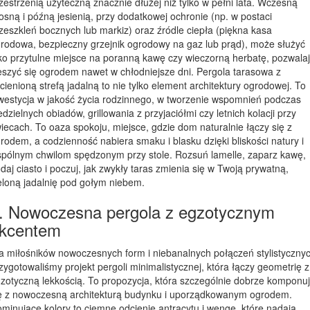
zestrzenią użyteczną znacznie dłużej niż tylko w pełni lata. Wczesną
osną i późną jesienią, przy dodatkowej ochronie (np. w postaci
zeszkleń bocznych lub markiz) oraz źródle ciepła (piękna kasa
rodowa, bezpieczny grzejnik ogrodowy na gaz lub prąd), może służyć
ko przytulne miejsce na poranną kawę czy wieczorną herbatę, pozwala
eszyć się ogrodem nawet w chłodniejsze dni. Pergola tarasowa z
cienioną strefą jadalną to nie tylko element architektury ogrodowej. To
westycja w jakość życia rodzinnego, w tworzenie wspomnień podczas
edzielnych obiadów, grillowania z przyjaciółmi czy letnich kolacji przy
iecach. To oaza spokoju, miejsce, gdzie dom naturalnie łączy się z
rodem, a codzienność nabiera smaku i blasku dzięki bliskości natury i
pólnym chwilom spędzonym przy stole. Rozsuń lamelle, zaparz kawę,
daj ciasto i poczuj, jak zwykły taras zmienia się w Twoją prywatną,
eloną jadalnię pod gołym niebem.
. Nowoczesna pergola z egzotycznym
kcentem
a miłośników nowoczesnych form i niebanalnych połączeń stylistyczny
zygotowaliśmy projekt pergoli minimalistycznej, która łączy geometrię z
zotyczną lekkością. To propozycja, która szczególnie dobrze komponu
ę z nowoczesną architekturą budynku i uporządkowanym ogrodem.
minujące kolory to ciemne odcienie antracytu i wenge, które nadają