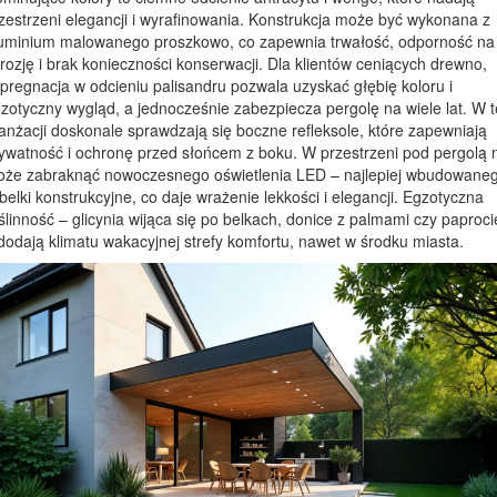
zestrzeni elegancji i wyrafinowania. Konstrukcja może być wykonana z
uminium malowanego proszkowo, co zapewnia trwałość, odporność na
rozję i brak konieczności konserwacji. Dla klientów ceniących drewno,
pregnacja w odcieniu palisandru pozwala uzyskać głębię koloru i
zotyczny wygląd, a jednocześnie zabezpiecza pergolę na wiele lat. W t
anżacji doskonale sprawdzają się boczne refleksole, które zapewniają
ywatność i ochronę przed słońcem z boku. W przestrzeni pod pergolą 
że zabraknąć nowoczesnego oświetlenia LED – najlepiej wbudowane
belki konstrukcyjne, co daje wrażenie lekkości i elegancji. Egzotyczna
ślinność – glicynia wijąca się po belkach, donice z palmami czy paproci
dodają klimatu wakacyjnej strefy komfortu, nawet w środku miasta.