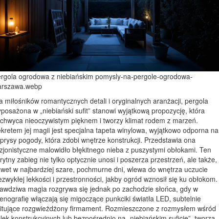
rgola ogrodowa z niebiańskim pomysly-na-pergole-ogrodowa-
arszawa.webp
a miłośników romantycznych detali i oryginalnych aranżacji, pergola
posażona w „niebiański sufit” stanowi wyjątkową propozycję, która
chwyca nieoczywistym pięknem i tworzy klimat rodem z marzeń.
kretem jej magii jest specjalna tapeta winylowa, wyjątkowo odporna na
prysy pogody, która zdobi wnętrze konstrukcji. Przedstawia ona
uzjonistyczne malowidło błękitnego nieba z puszystymi obłokami. Ten
rytny zabieg nie tylko optycznie unosi i poszerza przestrzeń, ale także,
wet w najbardziej szare, pochmurne dni, wlewa do wnętrza uczucie
ezwykłej lekkości i przestronności, jakby ogród wznosił się ku obłokom.
awdziwa magia rozgrywa się jednak po zachodzie słońca, gdy w
enografię włączają się migoczące punkciki światła LED, subtelnie
itujące rozgwieżdżony firmament. Rozmieszczone z rozmysłem wśród
lek konstrukcyjnych lub bezpośrednio na „niebiańskim suficie”, tworzą