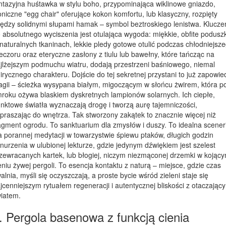
ntazyjna huśtawka w stylu boho, przypominająca wiklinowe gniazdo,
oniczne "egg chair" oferujące kokon komfortu, lub klasyczny, rozpięty
ędzy solidnymi słupami hamak – symbol beztroskiego lenistwa. Klucz
 absolutnego wyciszenia jest otulająca wygoda: miękkie, obfite poduszk
naturalnych tkaninach, lekkie pledy gotowe otulić podczas chłodniejsz
eczoru oraz eteryczne zasłony z tiulu lub bawełny, które tańcząc na
jlżejszym podmuchu wiatru, dodają przestrzeni baśniowego, niemal
irycznego charakteru. Dojście do tej sekretnej przystani to już zapowie
gii – ścieżka wysypana białym, migoczącym w słońcu żwirem, która p
roku ożywa blaskiem dyskretnych lampionów solarnych. Ich ciepłe,
nktowe światła wyznaczają drogę i tworzą aurę tajemniczości,
praszając do wnętrza. Tak stworzony zakątek to znacznie więcej niż
agment ogrodu. To sanktuarium dla zmysłów i duszy. To idealna scener
a porannej medytacji w towarzystwie śpiewu ptaków, długich godzin
nurzenia w ulubionej lekturze, gdzie jedynym dźwiękiem jest szelest
zewracanych kartek, lub błogiej, niczym niezmąconej drzemki w kojąc
eniu żywej pergoli. To esencja kontaktu z naturą – miejsce, gdzie czas
alnia, myśli się oczyszczają, a proste bycie wśród zieleni staje się
jcenniejszym rytuałem regeneracji i autentycznej bliskości z otaczając
iatem.
. Pergola basenowa z funkcją cienia