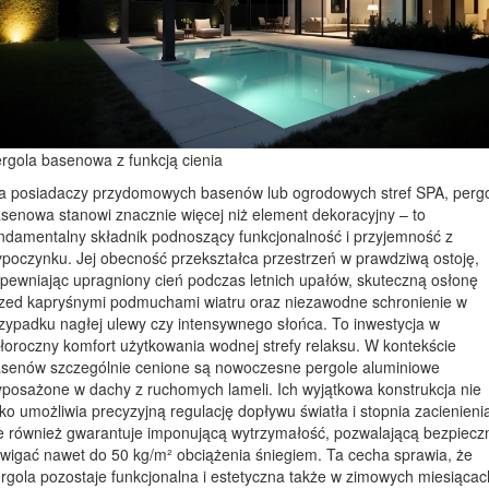
rgola basenowa z funkcją cienia
a posiadaczy przydomowych basenów lub ogrodowych stref SPA, perg
senowa stanowi znacznie więcej niż element dekoracyjny – to
ndamentalny składnik podnoszący funkcjonalność i przyjemność z
poczynku. Jej obecność przekształca przestrzeń w prawdziwą ostoję,
pewniając upragniony cień podczas letnich upałów, skuteczną osłonę
zed kapryśnymi podmuchami wiatru oraz niezawodne schronienie w
zypadku nagłej ulewy czy intensywnego słońca. To inwestycja w
łoroczny komfort użytkowania wodnej strefy relaksu. W kontekście
senów szczególnie cenione są nowoczesne pergole aluminiowe
posażone w dachy z ruchomych lameli. Ich wyjątkowa konstrukcja nie
lko umożliwia precyzyjną regulację dopływu światła i stopnia zacienieni
e również gwarantuje imponującą wytrzymałość, pozwalającą bezpiecz
wigać nawet do 50 kg/m² obciążenia śniegiem. Ta cecha sprawia, że
rgola pozostaje funkcjonalna i estetyczna także w zimowych miesiącac