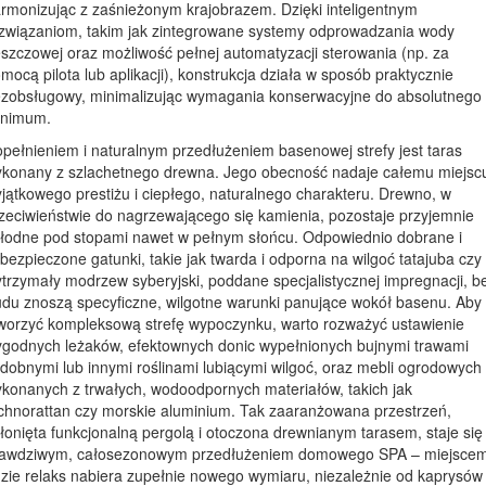
rmonizując z zaśnieżonym krajobrazem. Dzięki inteligentnym
związaniom, takim jak zintegrowane systemy odprowadzania wody
szczowej oraz możliwość pełnej automatyzacji sterowania (np. za
mocą pilota lub aplikacji), konstrukcja działa w sposób praktycznie
zobsługowy, minimalizując wymagania konserwacyjne do absolutnego
inimum.
pełnieniem i naturalnym przedłużeniem basenowej strefy jest taras
konany z szlachetnego drewna. Jego obecność nadaje całemu miejsc
jątkowego prestiżu i ciepłego, naturalnego charakteru. Drewno, w
zeciwieństwie do nagrzewającego się kamienia, pozostaje przyjemnie
łodne pod stopami nawet w pełnym słońcu. Odpowiednio dobrane i
bezpieczone gatunki, takie jak twarda i odporna na wilgoć tatajuba czy
trzymały modrzew syberyjski, poddane specjalistycznej impregnacji, b
udu znoszą specyficzne, wilgotne warunki panujące wokół basenu. Aby
worzyć kompleksową strefę wypoczynku, warto rozważyć ustawienie
godnych leżaków, efektownych donic wypełnionych bujnymi trawami
dobnymi lub innymi roślinami lubiącymi wilgoć, oraz mebli ogrodowych
konanych z trwałych, wodoodpornych materiałów, takich jak
chnorattan czy morskie aluminium. Tak zaaranżowana przestrzeń,
łonięta funkcjonalną pergolą i otoczona drewnianym tarasem, staje się
awdziwym, całosezonowym przedłużeniem domowego SPA – miejscem
zie relaks nabiera zupełnie nowego wymiaru, niezależnie od kaprysów