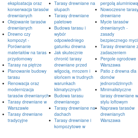
eksploatacja oraz
Tarasy drewniane na
pergolą aluminiow
konserwacja tarasów
słupach
Nowoczesne taras
drewnianych
Tarasy drewniane
drewniane
Olejowanie tarasów
paletowe
Mycie tarasów
drewnianych
Budowa tarasu i
drewnianych -
Drewno czy
wybór
zasady
kompozyt -
odpowiedniego
bezpiecznego myc
Porównanie
gatunku drewna
Tarasy drewniane 
materiałów na taras
Jak skutecznie
zadaszeniem
przydomowy
chronić tarasy
Pergole ogrodowe
Tarasy na piętrze
drewniane przed
Warszawa
Planowanie budowy
wilgocią, mrozem i
Patio z drewna dla
tarasu
słońcem w trudnych
domów
Renowacja oraz
warunkach
jednorodzinnych
modernizacja
klimatycznych
Minimalistyczne
tarasów drewnianych
Budowa tarasu
tarasy drewniane 
Tarasy drewniane w
drewnianego
stylu loftowym
Warszawie
Tarasy drewniane na
Naprawa tarasów
Tarasy drewniane
dachach
drewnianych
tradycyjne
Tarasy drewniane i
Warszawa
kompozytowe w