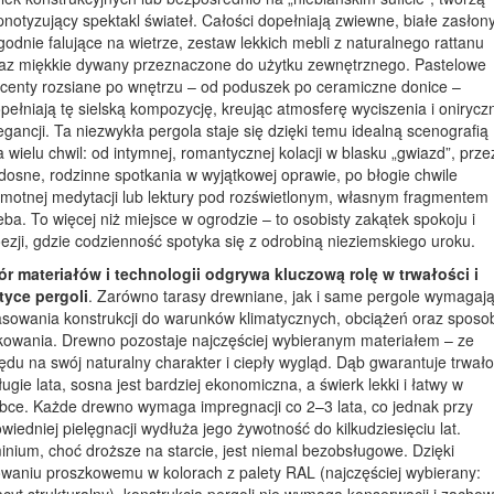
pnotyzujący spektakl świateł. Całości dopełniają zwiewne, białe zasłon
godnie falujące na wietrze, zestaw lekkich mebli z naturalnego rattanu
az miękkie dywany przeznaczone do użytku zewnętrznego. Pastelowe
centy rozsiane po wnętrzu – od poduszek po ceramiczne donice –
pełniają tę sielską kompozycję, kreując atmosferę wyciszenia i onirycz
egancji. Ta niezwykła pergola staje się dzięki temu idealną scenografią
a wielu chwil: od intymnej, romantycznej kolacji w blasku „gwiazd”, prze
dosne, rodzinne spotkania w wyjątkowej oprawie, po błogie chwile
motnej medytacji lub lektury pod rozświetlonym, własnym fragmentem
eba. To więcej niż miejsce w ogrodzie – to osobisty zakątek spokoju i
ezji, gdzie codzienność spotyka się z odrobiną nieziemskiego uroku.
r materiałów i technologii odgrywa kluczową rolę w trwałości i
tyce pergoli
. Zarówno tarasy drewniane, jak i same pergole wymagaj
sowania konstrukcji do warunków klimatycznych, obciążeń oraz sposo
kowania. Drewno pozostaje najczęściej wybieranym materiałem – ze
ędu na swój naturalny charakter i ciepły wygląd. Dąb gwarantuje trwał
ługie lata, sosna jest bardziej ekonomiczna, a świerk lekki i łatwy w
bce. Każde drewno wymaga impregnacji co 2–3 lata, co jednak przy
wiedniej pielęgnacji wydłuża jego żywotność do kilkudziesięciu lat.
inium, choć droższe na starcie, jest niemal bezobsługowe. Dzięki
waniu proszkowemu w kolorach z palety RAL (najczęściej wybierany: