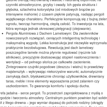
czynniki atmosferyczne, grzyby i owady. Ich gęsta struktura i
głęboka, szlachetna kolorystyka (od miodowych brązów po
intensywne mahonie) z czasem pięknie patynują, nadając pergoli
wyjątkowego charakteru. Perfekcyjnie komponują się z bujną zielen
ogrodu, tworząc harmonijną, ciepłą całość. To inwestycja na lata,
która wymaga jednak okresowej pielęgnacji (olejowanie).
Pergola Aluminiowa z Dachem Lamelowym: Dla zwolenników
nowoczesnych rozwiązań, ceniących inteligentną technologię i
maksymalną wygodę. Lekka konstrukcja jest niezwykle wytrzymała 
praktycznie bezobsługowa. Rewolucją jest dach lamelowy:
poszczególne lamele można płynnie regulować (ręcznie lub
silnikowo), precyzyjnie dostosowując stopień nasłonecznienia i
wentylacji – od pełnego słońca po całkowite zacienienie.
Zintegrowane czujniki pogodowe (deszczu i wiatru) to prawdziwy
majstersztyk – wykrywając niekorzystne warunki, automatycznie
zamykają dach, błyskawicznie chroniąc użytkowników, drewniany
taras, meble i inne elementy wyposażenia przed zalaniem czy
uszkodzeniem. To gwarancja komfortu i spokoju ducha.
refa jadalna - serce pergoli. To przestrzeń zaprojektowana z myślą o
godzie i tworzeniu atmosfery. Centralnym punktem powinien być solid
ół z litego drewna – jego wymiar dopasuj do potrzeb rodziny (okrągły