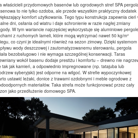
a właścicieli przydomowych basenów lub ogrodowych stref SPA pergol
senowa to nie tylko ozdoba, ale przede wszystkim praktyczny dodatek
iększający komfort użytkowania. Tego typu konstrukcja zapewnia cień
alne dni, osłania od wiatru i daje schronienie w razie nagłej zmiany
gody. W tym wariancie najczęściej wykorzystuje się aluminiowe pergole
chami z ruchomych lameli, które mogą wytrzymać nawet 50 kg/m²
iegu, co czyni je idealnymi również na sezon zimowy. Dzięki systemom
pływu wody deszczowej i zautomatyzowanemu sterowaniu, pergola
iała bezobsługowo i nie wymaga szczególnej konserwacji. Taras
ewniany wokół basenu dodaje prestiżu i komfortu – drewno nie nagrz
ę tak jak kamień, a odpowiednio impregnowane (np. tatajuba lub
drzew syberyjski) jest odporne na wilgoć. W strefie wypoczynkowej
rto ustawić leżaki, donice z trawami ozdobnymi i meble ogrodowe z
doodpornych materiałów. Taka strefa może funkcjonować przez cały
zon jako przedłużenie domowego SPA.