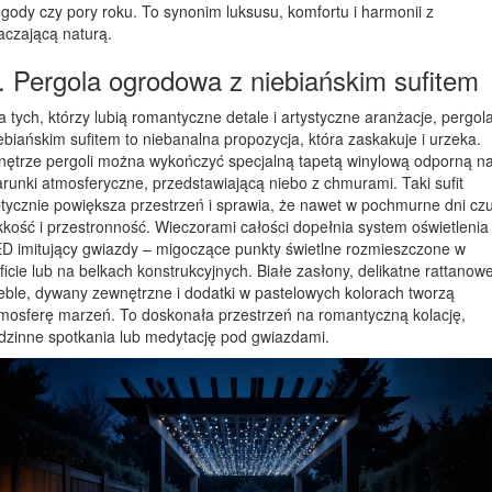
gody czy pory roku. To synonim luksusu, komfortu i harmonii z
aczającą naturą.
. Pergola ogrodowa z niebiańskim sufitem
a tych, którzy lubią romantyczne detale i artystyczne aranżacje, pergol
ebiańskim sufitem to niebanalna propozycja, która zaskakuje i urzeka.
ętrze pergoli można wykończyć specjalną tapetą winylową odporną n
runki atmosferyczne, przedstawiającą niebo z chmurami. Taki sufit
tycznie powiększa przestrzeń i sprawia, że nawet w pochmurne dni cz
kkość i przestronność. Wieczorami całości dopełnia system oświetlenia
D imitujący gwiazdy – migoczące punkty świetlne rozmieszczone w
ficie lub na belkach konstrukcyjnych. Białe zasłony, delikatne rattanow
ble, dywany zewnętrzne i dodatki w pastelowych kolorach tworzą
mosferę marzeń. To doskonała przestrzeń na romantyczną kolację,
dzinne spotkania lub medytację pod gwiazdami.